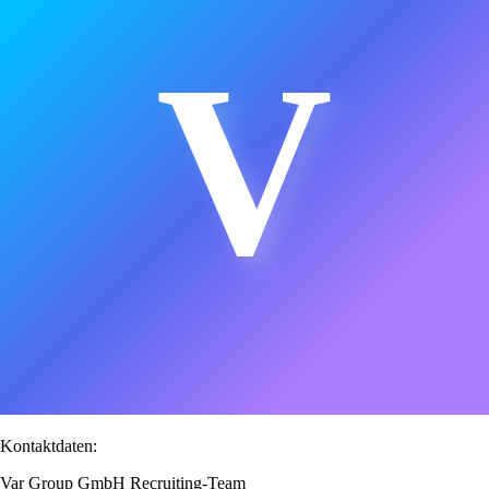
V
Kontaktdaten:
Var Group GmbH Recruiting-Team