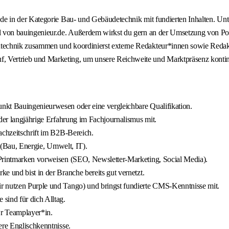
r.de in der Kategorie Bau- und Gebäudetechnik mit fundierten Inhalten. Un
al von bauingenieur.de. Außerdem wirkst du gern an der Umsetzung von P
technik zusammen und koordinierst externe Redakteur*innen sowie Redak
f, Vertrieb und Marketing, um unsere Reichweite und Marktpräsenz kontinu
nkt Bauingenieurwesen oder eine vergleichbare Qualifikation.
oder langjährige Erfahrung im Fachjournalismus mit.
achzeitschrift im B2B-Bereich.
g (Bau, Energie, Umwelt, IT).
 Printmarken vorweisen (SEO, Newsletter-Marketing, Social Media).
e und bist in der Branche bereits gut vernetzt.
r nutzen Purple und Tango) und bringst fundierte CMS-Kenntnisse mit.
ind für dich Alltag.
e*r Teamplayer*in.
ere Englischkenntnisse.