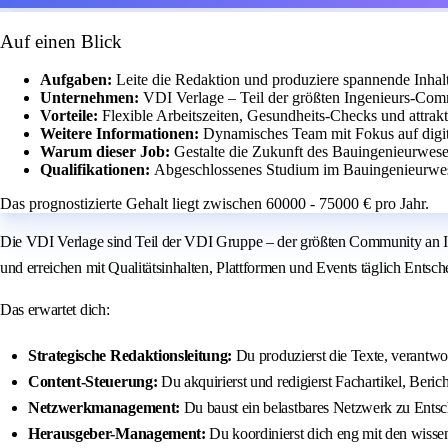
Auf einen Blick
Aufgaben:
Leite die Redaktion und produziere spannende Inhalte
Unternehmen:
VDI Verlage – Teil der größten Ingenieurs-Com
Vorteile:
Flexible Arbeitszeiten, Gesundheits-Checks und attrak
Weitere Informationen:
Dynamisches Team mit Fokus auf digit
Warum dieser Job:
Gestalte die Zukunft des Bauingenieurwesen
Qualifikationen:
Abgeschlossenes Studium im Bauingenieurwes
Das prognostizierte Gehalt liegt zwischen 60000 - 75000 € pro Jahr.
Die VDI Verlage sind Teil der VDI Gruppe – der größten Community an I
und erreichen mit Qualitätsinhalten, Plattformen und Events täglich Ent
Das erwartet dich:
Strategische Redaktionsleitung:
Du produzierst die Texte, verantwo
Content-Steuerung:
Du akquirierst und redigierst Fachartikel, Beric
Netzwerkmanagement:
Du baust ein belastbares Netzwerk zu Ents
Herausgeber-Management:
Du koordinierst dich eng mit den wissen