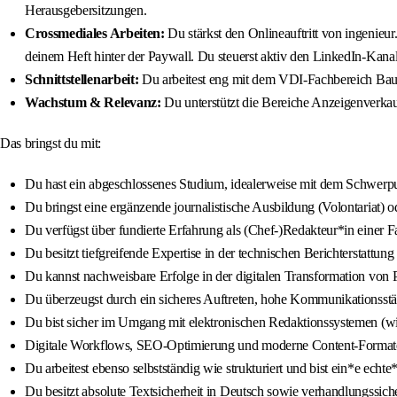
Herausgebersitzungen.
Crossmediales Arbeiten:
Du stärkst den Onlineauftritt von ingenieu
deinem Heft hinter der Paywall. Du steuerst aktiv den LinkedIn-Kan
Schnittstellenarbeit:
Du arbeitest eng mit dem VDI-Fachbereich Bau
Wachstum & Relevanz:
Du unterstützt die Bereiche Anzeigenverkau
Das bringst du mit:
Du hast ein abgeschlossenes Studium, idealerweise mit dem Schwerpu
Du bringst eine ergänzende journalistische Ausbildung (Volontariat) 
Du verfügst über fundierte Erfahrung als (Chef-)Redakteur*in einer F
Du besitzt tiefgreifende Expertise in der technischen Berichterstattun
Du kannst nachweisbare Erfolge in der digitalen Transformation von
Du überzeugst durch ein sicheres Auftreten, hohe Kommunikationsstärk
Du bist sicher im Umgang mit elektronischen Redaktionssystemen (wi
Digitale Workflows, SEO-Optimierung und moderne Content-Formate s
Du arbeitest ebenso selbstständig wie strukturiert und bist ein*e echt
Du besitzt absolute Textsicherheit in Deutsch sowie verhandlungssich