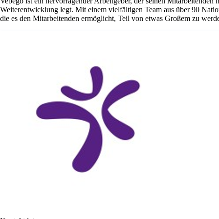
Vebego ist ein hervorragender Arbeitgeber, der seinen Mitarbeitenden ni
Weiterentwicklung legt. Mit einem vielfältigen Team aus über 90 Nat
die es den Mitarbeitenden ermöglicht, Teil von etwas Großem zu werd