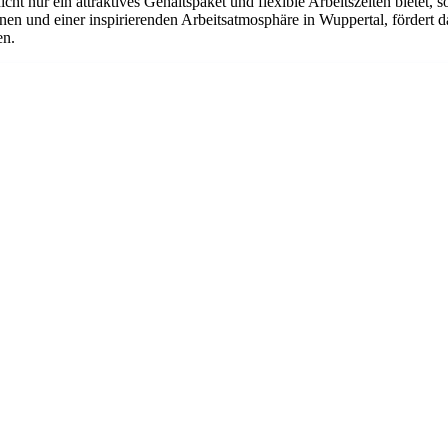
cht nur ein attraktives Gehaltspaket und flexible Arbeitszeiten bietet,
ionen und einer inspirierenden Arbeitsatmosphäre in Wuppertal, förde
en.