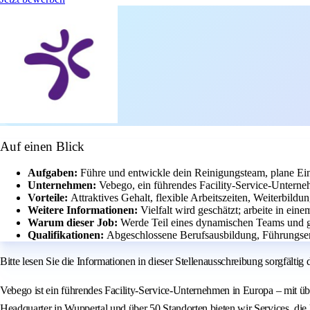
Auf einen Blick
Aufgaben:
Führe und entwickle dein Reinigungsteam, plane Eins
Unternehmen:
Vebego, ein führendes Facility-Service-Untern
Vorteile:
Attraktives Gehalt, flexible Arbeitszeiten, Weiterbild
Weitere Informationen:
Vielfalt wird geschätzt; arbeite in ei
Warum dieser Job:
Werde Teil eines dynamischen Teams und ge
Qualifikationen:
Abgeschlossene Berufsausbildung, Führungserf
Bitte lesen Sie die Informationen in dieser Stellenausschreibung sorgfält
Vebego ist ein führendes Facility-Service-Unternehmen in Europa – mit üb
Headquarter in Wuppertal und über 50 Standorten bieten wir Services, di