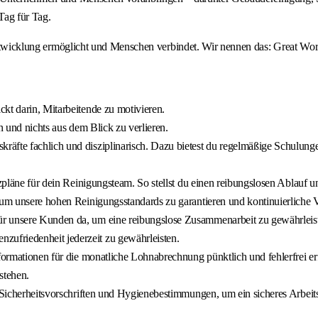
Tag für Tag.
 Entwicklung ermöglicht und Menschen verbindet. Wir nennen das: Great Wor
kt darin, Mitarbeitende zu motivieren.
n und nichts aus dem Blick zu verlieren.
räfte fachlich und disziplinarisch. Dazu bietest du regelmäßige Schulun
zpläne für dein Reinigungsteam. So stellst du einen reibungslosen Ablauf un
, um unsere hohen Reinigungsstandards zu garantieren und kontinuierliche 
ür unsere Kunden da, um eine reibungslose Zusammenarbeit zu gewährlei
ufriedenheit jederzeit zu gewährleisten.
formationen für die monatliche Lohnabrechnung pünktlich und fehlerfrei erf
stehen.
n Sicherheitsvorschriften und Hygienebestimmungen, um ein sicheres Arbeit