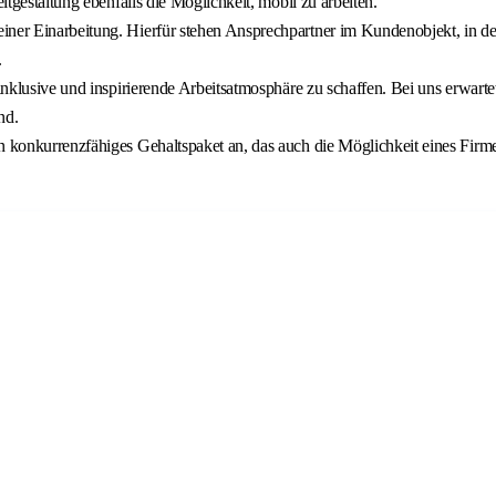
itgestaltung ebenfalls die Möglichkeit, mobil zu arbeiten.
iner Einarbeitung. Hierfür stehen Ansprechpartner im Kundenobjekt, in der
.
 inklusive und inspirierende Arbeitsatmosphäre zu schaffen. Bei uns erwart
nd.
in konkurrenzfähiges Gehaltspaket an, das auch die Möglichkeit eines Firm