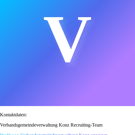
V
Kontaktdaten:
Verbandsgemeindeverwaltung Konz Recruiting-Team