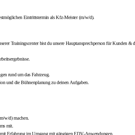
tmöglichen Eintrittstermin als Kfz-Meister (m/w/d).
unserer Trainingscenter bist du unsere Hauptansprechperson für Kunden & 
rbeitsergebnisse.
ngen rund um das Fahrzeug.
ition und die Bühnenplanung zu deinen Aufgaben.
 (m/w/d) machen.
ms mit.
wie mit Erfahrung im Umgang mit gängigen EDV-Anwendungen.