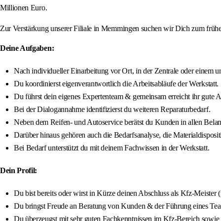
Millionen Euro.
Zur Verstärkung unserer Filiale in Memmingen suchen wir Dich zum frühes
Deine Aufgaben:
Nach individueller Einarbeitung vor Ort, in der Zentrale oder einem 
Du koordinierst eigenverantwortlich die Arbeitsabläufe der Werkstatt.
Du führst dein eigenes Expertenteam & gemeinsam erreicht ihr gute A
Bei der Dialogannahme identifizierst du weiteren Reparaturbedarf.
Neben dem Reifen- und Autoservice berätst du Kunden in allen Bela
Darüber hinaus gehören auch die Bedarfsanalyse, die Materialdispos
Bei Bedarf unterstützt du mit deinem Fachwissen in der Werkstatt.
Dein Profil:
Du bist bereits oder wirst in Kürze deinen Abschluss als Kfz-Meister
Du bringst Freude an Beratung von Kunden & der Führung eines Tea
Du überzeugst mit sehr guten Fachkenntnissen im Kfz-Bereich so