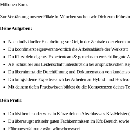
Millionen Euro.
Zur Verstärkung unserer Filiale in München suchen wir Dich zum frühestmö
Deine Aufgaben:
Nach individueller Einarbeitung vor Ort, in der Zentrale oder einem u
Du koordinierst eigenverantwortlich die Arbeitsabläufe der Werkstatt.
Du führst dein eigenes Expertenteam & gemeinsam erreicht ihr gute A
Als Schrauber aus Leidenschaft unterstützt du bei anspruchsvollen Re
Du übernimmst die Durchführung und Dokumentation von kundenspezi
Du bringst deine Expertise auch bei Arbeiten an Hybrid- und Hochvol
Mit deinem tiefen Praxiswissen bildest du die Kompetenzen deines Te
Dein Profil:
Du bist bereits oder wirst in Kürze deinen Abschluss als Kfz-Meister
Du überzeugst mit sehr guten Fachkenntnissen im Kfz-Bereich sow
Führungserfahrung wäre wünschenswert.