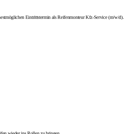
estmöglichen Eintrittstermin als Reifenmonteur Kfz-Service (m/w/d).
ifen wieder ins Rollen zu bringen