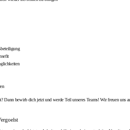
beteiligung
sefit
öglichkeiten
ren
rgölst? Dann bewirb dich jetzt und werde Teil unseres Teams! Wir freuen 
ergoelst