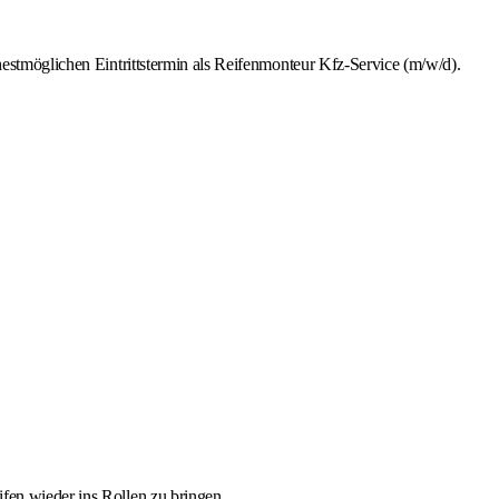
estmöglichen Eintrittstermin als Reifenmonteur Kfz-Service (m/w/d).
ifen wieder ins Rollen zu bringen