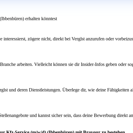
(Ibbenbüren) erhalten könntest
interessierst, zögere nicht, direkt bei Verglst anzurufen oder vorbeizus
ranche arbeiten. Vielleicht können sie dir Insider-Infos geben oder s
erglst und deren Dienstleistungen. Überlege dir, wie deine Fähigkeite
 Stellenangebote und kannst sicher sein, dass deine Bewerbung direkt an
eur Kfz-Service (m/w/d) (Ibbenbüren) mit Bravour zu bestehen