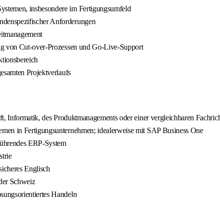
ystemen, insbesondere im Fertigungsumfeld
ndenspezifischer Anforderungen
Zeitmanagement
ung von Cut‑over‑Prozessen und Go‑Live‑Support
ktionsbereich
gesamten Projektverlaufs
ft, Informatik, des Produktmanagements oder einer vergleichbaren Fachric
temen in Fertigungsunternehmen; idealerweise mit SAP Business One
s führendes ERP‑System
trie
icheres Englisch
 der Schweiz
sungsorientiertes Handeln