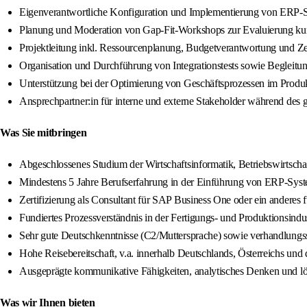
Eigenverantwortliche Konfiguration und Implementierung von ERP-S
Planung und Moderation von Gap‑Fit‑Workshops zur Evaluierung ku
Projektleitung inkl. Ressourcenplanung, Budgetverantwortung und 
Organisation und Durchführung von Integrationstests sowie Begleit
Unterstützung bei der Optimierung von Geschäftsprozessen im Produ
Ansprechpartner:in für interne und externe Stakeholder während des 
Was Sie mitbringen
Abgeschlossenes Studium der Wirtschaftsinformatik, Betriebswirtscha
Mindestens 5 Jahre Berufserfahrung in der Einführung von ERP-Sys
Zertifizierung als Consultant für SAP Business One oder ein andere
Fundiertes Prozessverständnis in der Fertigungs‑ und Produktionsindus
Sehr gute Deutschkenntnisse (C2/Muttersprache) sowie verhandlungss
Hohe Reisebereitschaft, v.a. innerhalb Deutschlands, Österreichs und
Ausgeprägte kommunikative Fähigkeiten, analytisches Denken und lö
Was wir Ihnen bieten