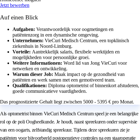
Jetzt bewerben
Auf einen Blick
Aufgaben:
Verantwoordelijk voor oogmetingen en
patiëntenzorg in een dynamische omgeving.
Unternehmen:
VieCuri Medisch Centrum, een topklinisch
ziekenhuis in Noord-Limburg.
Vorteile:
Aantrekkelijk salaris, flexibele werktijden en
mogelijkheden voor persoonlijke groei.
Weitere Informationen:
Word lid van Jong VieCuri voor
netwerken en ontwikkeling.
Warum dieser Job:
Maak impact op de gezondheid van
patiënten en werk samen met een gemotiveerd team.
Qualifikationen:
Diploma optometrist of binnenkort afstuderen,
goede communicatieve vaardigheden.
Das prognostizierte Gehalt liegt zwischen 5000 - 5395 € pro Monat.
Als optometrist binnen VieCuri Medisch Centrum speel je een belangrijke
rol op de poli Oogheelkunde. Je houdt, naast spreekuren onder supervisie
van een oogarts, zelfstandig spreekuur. Tijdens deze spreekuren zie je
patiënten voor bijvoorbeeld postoperatieve controles na een staaroperatie