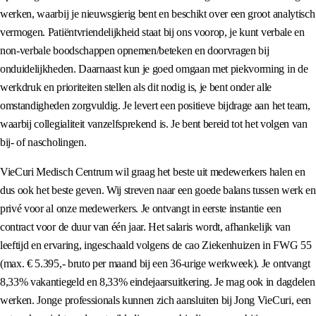
werken, waarbij je nieuwsgierig bent en beschikt over een groot analytisch
vermogen. Patiëntvriendelijkheid staat bij ons voorop, je kunt verbale en
non-verbale boodschappen opnemen/beteken en doorvragen bij
onduidelijkheden. Daarnaast kun je goed omgaan met piekvorming in de
werkdruk en prioriteiten stellen als dit nodig is, je bent onder alle
omstandigheden zorgvuldig. Je levert een positieve bijdrage aan het team,
waarbij collegialiteit vanzelfsprekend is. Je bent bereid tot het volgen van
bij- of nascholingen.
VieCuri Medisch Centrum wil graag het beste uit medewerkers halen en
dus ook het beste geven. Wij streven naar een goede balans tussen werk en
privé voor al onze medewerkers. Je ontvangt in eerste instantie een
contract voor de duur van één jaar. Het salaris wordt, afhankelijk van
leeftijd en ervaring, ingeschaald volgens de cao Ziekenhuizen in FWG 55
(max. € 5.395,- bruto per maand bij een 36-urige werkweek). Je ontvangt
8,33% vakantiegeld en 8,33% eindejaarsuitkering. Je mag ook in dagdelen
werken. Jonge professionals kunnen zich aansluiten bij Jong VieCuri, een