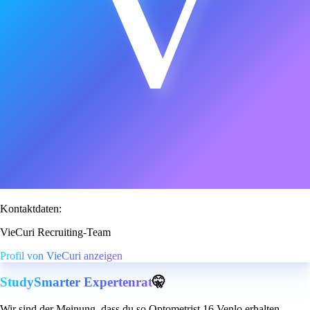
V
Kontaktdaten:
VieCuri Recruiting-Team
Profil von VieCuri anzeigen
StudySmarter Expertenrat
🤫
Wir sind der Meinung, dass du so Optometrist 16 Venlo erhalten