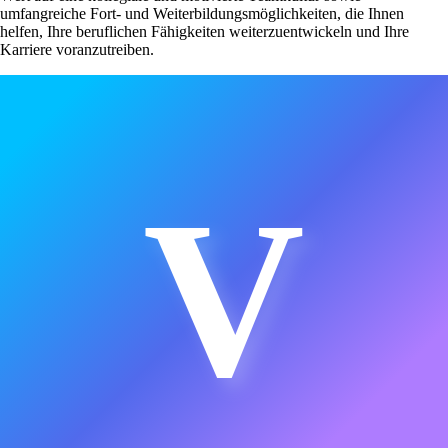
umfangreiche Fort- und Weiterbildungsmöglichkeiten, die Ihnen
helfen, Ihre beruflichen Fähigkeiten weiterzuentwickeln und Ihre
Karriere voranzutreiben.
V