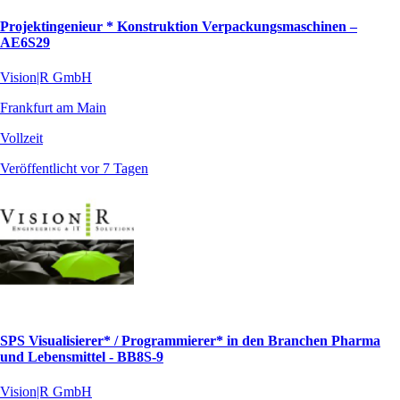
Projektingenieur * Konstruktion Verpackungsmaschinen –
AE6S29
Vision|R GmbH
Frankfurt am Main
Vollzeit
Veröffentlicht vor 7 Tagen
SPS Visualisierer* / Programmierer* in den Branchen Pharma
und Lebensmittel - BB8S-9
Vision|R GmbH