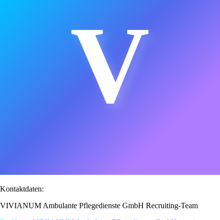
V
Kontaktdaten:
VIVIANUM Ambulante Pflegedienste GmbH Recruiting-Team