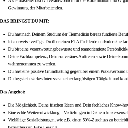
Als Praxisleiter bist Du verantwortlich für die Koordination und Org
Gewinnung der Mitarbeitenden.
DAS BRINGST DU MIT:
Du hast nach Deinem Studium der Tiermedizin bereits fundierte Berufs
Idealerweise verfügst Du über einen FTA für Pferde und/oder eine fach
Du bist eine verantwortungsbewusste und teamorientierte Persönlichkeit
Deine Fachkompetenz, Dein souveränes Auftreten sowie Deine kommuni
wahrgenommen zu werden.
Du hast eine positive Grundhaltung gegenüber einem Praxisverbund und
Du hegst ein starkes Interesse an einer langfristigen Tätigkeit und kon
Das Angebot:
Die Möglichkeit, Deine frischen Ideen und Dein fachliches Know-how
Eine echte Weiterentwicklung – Vertiefungen in Deinem Interessens
Vielfältige Sozialleistungen, wie z.B. einen 50%-Zuschuss zu betri
bezuschussten Bike-Leasing.