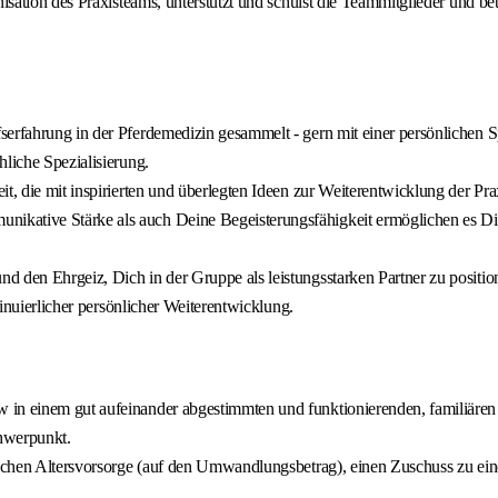
anisation des Praxisteams, unterstützt und schulst die Teammitglieder und 
erfahrung in der Pferdemedizin gesammelt - gern mit einer persönlichen S
liche Spezialisierung.
, die mit inspirierten und überlegten Ideen zur Weiterentwicklung der Prax
kative Stärke als auch Deine Begeisterungsfähigkeit ermöglichen es Dir
 den Ehrgeiz, Dich in der Gruppe als leistungsstarken Partner zu positio
tinuierlicher persönlicher Weiterentwicklung.
 in einem gut aufeinander abgestimmten und funktionierenden, familiären
chwerpunkt.
eblichen Altersvorsorge (auf den Umwandlungsbetrag), einen Zuschuss zu 