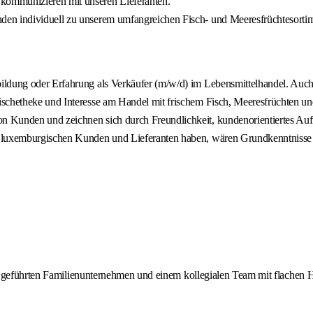
kommunizieren mit unseren Lieferanten.
den individuell zu unserem umfangreichen Fisch- und Meeresfrüchtesorti
ldung oder Erfahrung als Verkäufer (m/w/d) im Lebensmittelhandel. Auch 
ischetheke und Interesse am Handel mit frischem Fisch, Meeresfrüchten 
 Kunden und zeichnen sich durch Freundlichkeit, kundenorientiertes Auft
d luxemburgischen Kunden und Lieferanten haben, wären Grundkenntnisse 
ich geführten Familienunternehmen und einem kollegialen Team mit flachen 