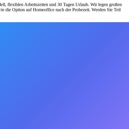
ell, flexiblen Arbeitszeiten und 30 Tagen Urlaub. Wir legen großen
ie die Option auf Homeoffice nach der Probezeit. Werden Sie Teil