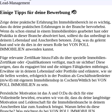
Lead-Management
Einige Tipps für deine Bewerbung 🫡
Zeige deine praktische Erfahrung:
Im Immobilienbereich ist es wichtig,
dass du deine praktischen Erfahrungen in der Branche hervorhebst.
Wenn du schon einmal in einem Immobilienbüro gearbeitet hast oder
Praktika in dieser Branche absolviert hast, solltest du das unbedingt in
deinem Lebenslauf und Anschreiben betonen. Zeig, was du gelernt
hast und wie du dies in der neuen Rolle bei VON POLL
IMMOBILIEN anwenden kannst.
Füge relevante Zertifikate hinzu:
Falls du über spezielle Immobilien-
Zertifikate oder -Qualifikationen verfügst, mach sie sichtbar! Diese
zeigen, dass du engagiert bist und die nötigen Fähigkeiten mitbringst.
Erwähne sie in deinem Lebenslauf oder Portfolio und erläutere, wie sie
dir helfen werden, erfolgreich in der Position als Geschäftsstellenleiter
(m/w/d) mit eigenem Immobilienshop in Cochem/Wittlich bei VON
POLL IMMOBILIEN zu sein.
Persönliche Motivation ist das A und O:
Da du dich für eine
Vollzeitstelle bewirbst, erwarten wir von dir, dass du deine langfristige
Motivation und Leidenschaft für die Immobilienbranche in deinem
Anschreiben klar zum Ausdruck bringst. Warum liebst du diese
Branche? Was möchtest du bei VON POLL IMMOBILIEN