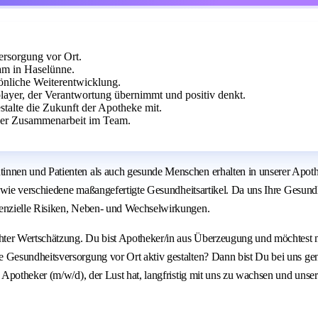
versorgung vor Ort.
am in Haselünne.
rsönliche Weiterentwicklung.
ayer, der Verantwortung übernimmt und positiv denkt.
talte die Zukunft der Apotheke mit.
der Zusammenarbeit im Team.
nnen und Patienten als auch gesunde Menschen erhalten in unserer Apoth
owie verschiedene maßangefertigte Gesundheitsartikel. Da uns Ihre Gesund
enzielle Risiken, Neben- und Wechselwirkungen.
hter Wertschätzung. Du bist Apotheker/in aus Überzeugung und möchtest m
Gesundheitsversorgung vor Ort aktiv gestalten? Dann bist Du bei uns ge
Apotheker (m/w/d), der Lust hat, langfristig mit uns zu wachsen und unse