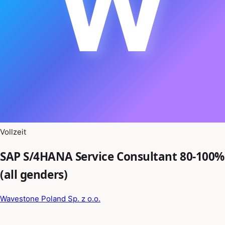
W
Vollzeit
SAP S/4HANA Service Consultant 80-100%
(all genders)
Wavestone Poland Sp. z o.o.