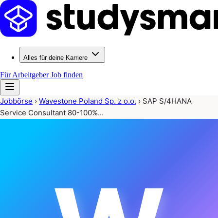
Alles für deine Karriere
Für Arbeitgeber
Job finden
Jobbörse
›
Wavestone Poland Sp. z o.o.
›
SAP S/4HANA
Service Consultant 80-100%…