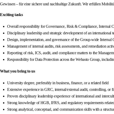
Gewissen – für eine sichere und nachhaltige Zukunft. Wir erfüllen Mobilitä
Exciting tasks
Overall responsibility for Governance, Risk & Compliance, Internal C
Disciplinary leadership and strategic development of an international t
Design, implementation, and governance of the Group-wide Internal Co
Management of internal audits, risk assessments, and remediation activit
Reporting of risk, ICS, audit, and compliance matters to the Manageme
Responsibility for Data Protection across the Webasto Group, includin
What you bring to us
University degree, preferably in business, finance, or a related field
Extensive experience in GRC, internal/external audit, controlling, or 
Proven disciplinary leadership experience of international and intercul
Strong knowledge of HGB, IFRS, and regulatory requirements related
Strong analytical, conceptual, and communication skills with a structu