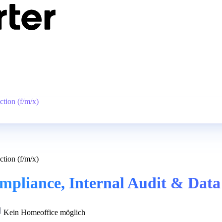
tion (f/m/x)
tion (f/m/x)
pliance, Internal Audit & Data 
Kein Homeoffice möglich