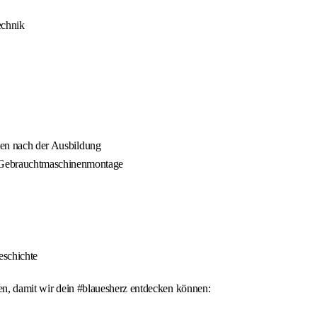
echnik
iten nach der Ausbildung
 Gebrauchtmaschinenmontage
eschichte
gen, damit wir dein #blauesherz entdecken können: