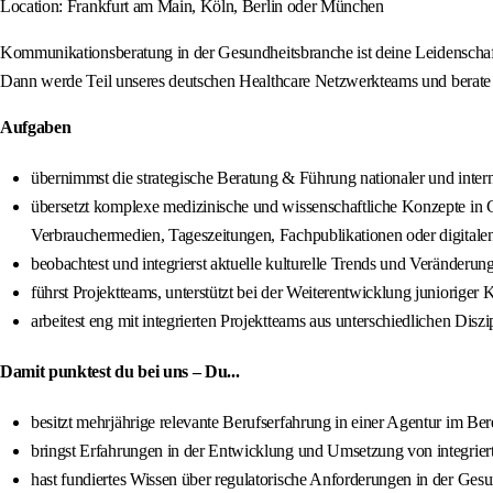
Location: Frankfurt am Main, Köln, Berlin oder München
Kommunikationsberatung in der Gesundheitsbranche ist deine Leidenscha
Dann werde Teil unseres deutschen Healthcare Netzwerkteams und berat
Aufgaben
übernimmst die strategische Beratung & Führung nationaler und int
übersetzt komplexe medizinische und wissenschaftliche Konzepte in
Verbrauchermedien, Tageszeitungen, Fachpublikationen oder digitalen
beobachtest und integrierst aktuelle kulturelle Trends und Veränder
führst Projektteams, unterstützt bei der Weiterentwicklung juniorige
arbeitest eng mit integrierten Projektteams aus unterschiedlichen D
Damit punktest du bei uns – Du...
besitzt mehrjährige relevante Berufserfahrung in einer Agentur im Be
bringst Erfahrungen in der Entwicklung und Umsetzung von integri
hast fundiertes Wissen über regulatorische Anforderungen in der Ge