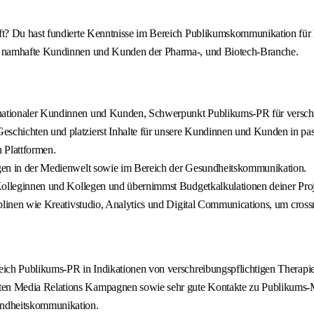
ft? Du hast fundierte Kenntnisse im Bereich Publikumskommunikation für
e namhafte Kundinnen und Kunden der Pharma-, und Biotech-Branche.
ernationaler Kundinnen und Kunden, Schwerpunkt Publikums-PR für versch
 Geschichten und platzierst Inhalte für unsere Kundinnen und Kunden in 
 Plattformen.
ungen in der Medienwelt sowie im Bereich der Gesundheitskommunikation.
r Kolleginnen und Kollegen und übernimmst Budgetkalkulationen deiner Proj
isziplinen wie Kreativstudio, Analytics und Digital Communications, um c
reich Publikums-PR in Indikationen von verschreibungspflichtigen Therapi
erten Media Relations Kampagnen sowie sehr gute Kontakte zu Publikums
sundheitskommunikation.