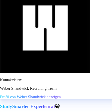
Kontaktdaten:
Weber Shandwick Recruiting-Team
Profil von Weber Shandwick anzeigen
StudySmarter Expertenrat
🤫