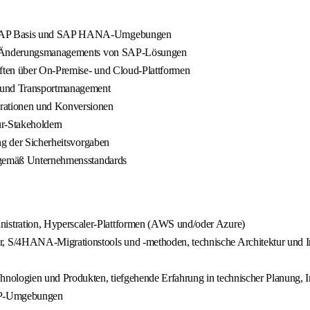
uf SAP Basis und SAP HANA-Umgebungen
des Änderungsmanagements von SAP-Lösungen
ften über On-Premise- und Cloud-Plattformen
 und Transportmanagement
rationen und Konversionen
ur-Stakeholdern
ng der Sicherheitsvorgaben
n gemäß Unternehmensstandards
tration, Hyperscaler-Plattformen (AWS und/oder Azure)
 S/4HANA-Migrationstools und -methoden, technische Architektur und 
nologien und Produkten, tiefgehende Erfahrung in technischer Planung, 
SAP-Umgebungen