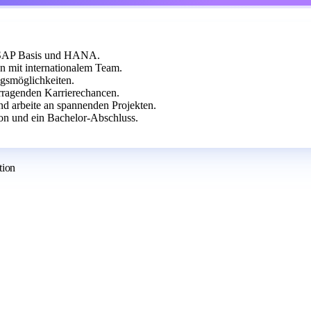
f SAP Basis und HANA.
 mit internationalem Team.
ngsmöglichkeiten.
rragenden Karrierechancen.
d arbeite an spannenden Projekten.
on und ein Bachelor-Abschluss.
tion