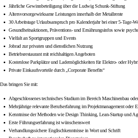
Jährliche Gewinnbeteiligung über die Ludwig Schunk-Stiftung
Altersvorsorgewirksame Leistungen innerhalb der Metallrente
30 Arbeitstage Urlaubsanspruch pro Kalenderjahr bei einer 5-Tage-
Gesundheitsaktionen, Präventions- und Ernährungsinfos sowie psycho
Vielfalt an Sportgruppen und Events
Jobrad zur privaten und dienstlichen Nutzung
Betriebsrestaurant mit reichhaltigen Angeboten
Kostenlose Parkplätze und Lademöglichkeiten für Elektro- oder Hybr
Private Einkaufsvorteile durch „Corporate Benefits“
Das bringen Sie mit:
Abgeschlossenes technisches Studium im Bereich Maschinenbau oder 
Mehrjährige relevante Berufserfahrung im Projektmanagement oder E
Kenntnisse der Methoden wie Design Thinking, Lean-Startup und Agi
Erste Führungserfahrung ist wünschenswert
Verhandlungssichere Englischkenntnisse in Wort und Schrift