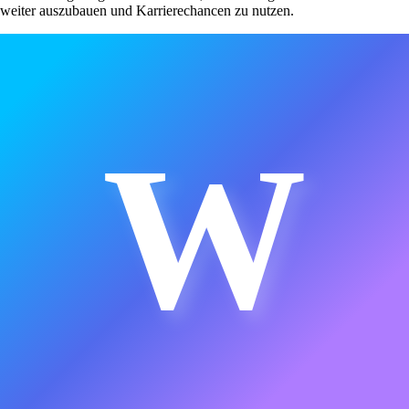
weiter auszubauen und Karrierechancen zu nutzen.
W