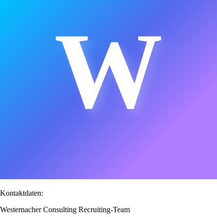
W
Kontaktdaten:
Westernacher Consulting Recruiting-Team