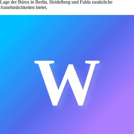
Lage der Büros in Berlin, Heidelberg und Fulda zusätzliche
Annehmlichkeiten bietet.
W