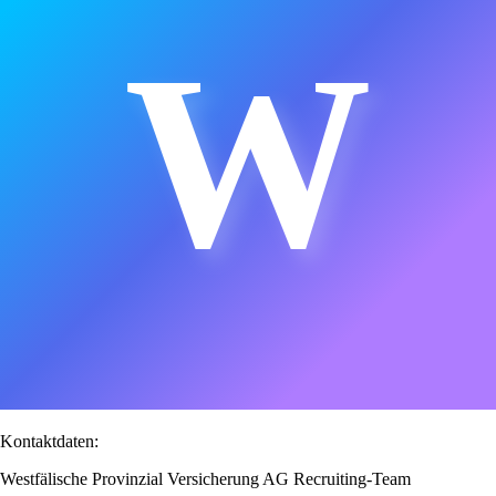
W
Kontaktdaten:
Westfälische Provinzial Versicherung AG Recruiting-Team