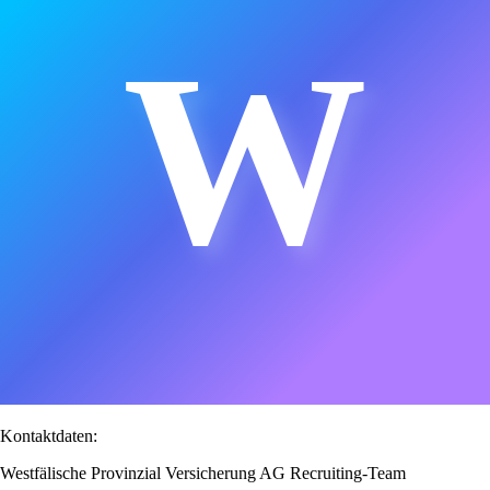
W
Kontaktdaten:
Westfälische Provinzial Versicherung AG Recruiting-Team