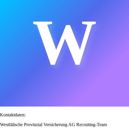
W
Kontaktdaten:
Westfälische Provinzial Versicherung AG Recruiting-Team