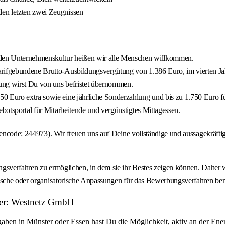
den letzten zwei Zeugnissen
den Unternehmenskultur heißen wir alle Menschen willkommen.
arifgebundene Brutto-Ausbildungsvergütung von 1.386 Euro, im vierten Ja
ung wirst Du von uns befristet übernommen.
0 Euro extra sowie eine jährliche Sonderzahlung und bis zu 1.750 Euro f
ebotsportal für Mitarbeitende und vergünstigtes Mittagessen.
eigencode: 244973). Wir freuen uns auf Deine vollständige und aussagekrä
gsverfahren zu ermöglichen, in dem sie ihr Bestes zeigen können. Daher w
ische oder organisatorische Anpassungen für das Bewerbungsverfahren benöt
ber: Westnetz GmbH
gaben in Münster oder Essen hast Du die Möglichkeit, aktiv an der E