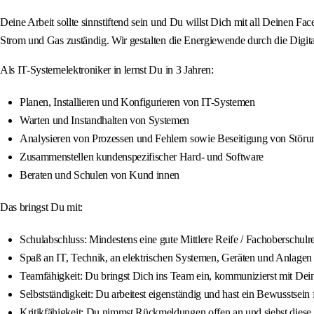
Deine Arbeit sollte sinnstiftend sein und Du willst Dich mit all Deinen Fa
Strom und Gas zuständig. Wir gestalten die Energiewende durch die Digital
Als IT-Systemelektroniker in lernst Du in 3 Jahren:
Planen, Installieren und Konfigurieren von IT-Systemen
Warten und Instandhalten von Systemen
Analysieren von Prozessen und Fehlern sowie Beseitigung von Stör
Zusammenstellen kundenspezifischer Hard- und Software
Beraten und Schulen von Kund innen
Das bringst Du mit:
Schulabschluss: Mindestens eine gute Mittlere Reife / Fachoberschulre
Spaß an IT, Technik, an elektrischen Systemen, Geräten und Anlagen
Teamfähigkeit: Du bringst Dich ins Team ein, kommunizierst mit De
Selbstständigkeit: Du arbeitest eigenständig und hast ein Bewusstsein 
Kritikfähigkeit: Du nimmst Rückmeldungen offen an und siehst diese