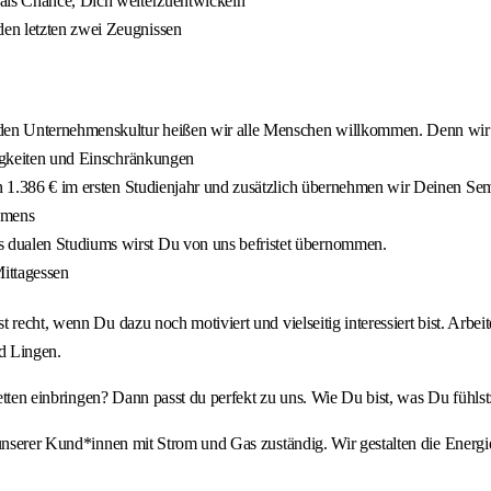
 als Chance, Dich weiterzuentwickeln
den letzten zwei Zeugnissen
en Unternehmenskultur heißen wir alle Menschen willkommen. Denn wir sin
higkeiten und Einschränkungen
on 1.386 € im ersten Studienjahr und zusätzlich übernehmen wir Deinen Sem
hmens
 dualen Studiums wirst Du von uns befristet übernommen.
Mittagessen
 recht, wenn Du dazu noch motiviert und vielseitig interessiert bist. Arbe
d Lingen.
cetten einbringen? Dann passt du perfekt zu uns. Wie Du bist, was Du fühls
unserer Kund*innen mit Strom und Gas zuständig. Wir gestalten die Energie