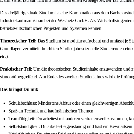
Dafür stehst Du auf: Mit uns findest Du einen Arbeitgeber, der Dir Sicherh
Das dreijährige duale Studium ist eine Kombination aus dem Bachelorst
Industriekaufmann/-frau bei der Westnetz GmbH. Als Wirtschaftsingenieur*i
betriebswirtschaftlichen Projekten und Systemen kennen.
Theoretischer Teil:
Das Studium ist modular aufgebaut und umfasst je Stu
Grundlagen vermittelt. Im dritten Studienjahr setzen die Studierenden ein
etc.).
Praktischer Teil:
Um die theoretischen Studieninhalte anzuwenden und zu
standortübergreifend. Am Ende des zweiten Studienjahres wird die Prüfun
Das bringst Du mit:
Schulabschluss: Mindestens Abitur oder einen gleichwertigen Abschl
Spaß an Technik und kaufmännischen Themen
Teamfähigkeit: Du arbeitest mit anderen vertrauensvoll zusammen, k
Selbstständigkeit: Du arbeitest eigenständig und hast ein Bewusstsein 