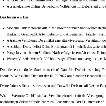
Kritikfähigkeit: Du nimmst Rückmeldungen offen an und siehst diese
Aussagekräftige Online-Bewerbung: Vollständig mit Lebenslauf und 
Das bieten wir Dir:
Moderne Unternehmenskultur: Mit unserer offenen und wertschätzend
Herkunft, Geschlecht, Alter, Lebens- und Arbeitsstilen, Talenten, Fä
Attraktive Vergütung: Du erhältst eine attraktive Brutto-Vergütung v
Abschluss: Du schreibst Deine Bachelorarbeit innerhalb des Unterne
Perspektive nach dem Studium: Nach erfolgreichem Abschluss Deines
Weitere Vorteile: wie z.B. 30 Urlaubstage, iPhone und vergünstigtes 
Du möchtest ein duales Studium machen? Dann bist Du bei uns richtig. Erst
ebenfalls. Wir suchen Dich für den 01.08.2027 am Standort Osnabrück un
Deine Arbeit sollte sinnstiftend sein und Du willst Dich mit all Deinen Fa
Wir, die Westnetz GmbH, sind als Verteilnetzbetreiber für die Versorgung 
nachhaltigen Zukunft für die nächsten Generationen. Bist Du interessiert?