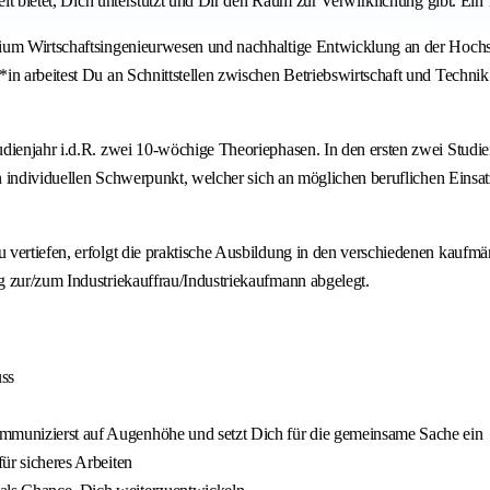
eit bietet, Dich unterstützt und Dir den Raum zur Verwirklichung gibt. Ein
udium Wirtschaftsingenieurwesen und nachhaltige Entwicklung an der Ho
n arbeitest Du an Schnittstellen zwischen Betriebswirtschaft und Technik.
dienjahr i.d.R. zwei 10-wöchige Theoriephasen. In den ersten zwei Studien
en individuellen Schwerpunkt, welcher sich an möglichen beruflichen Einsat
 vertiefen, erfolgt die praktische Ausbildung in den verschiedenen kauf
g zur/zum Industriekauffrau/Industriekaufmann abgelegt.
uss
ommunizierst auf Augenhöhe und setzt Dich für die gemeinsame Sache ein
für sicheres Arbeiten