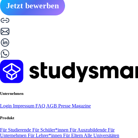
Jetzt bewerben
Unternehmen
Login
Impressum
FAQ
AGB
Presse
Magazine
Produkt
Für Studierende
Für Schüler*innen
Für Auszubildende
Für
Unternehmen
Für Lehrer*innen
Für Eltern
Alle Universitäten