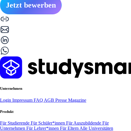
Jetzt bewerben
Unternehmen
Login
Impressum
FAQ
AGB
Presse
Magazine
Produkt
Für Studierende
Für Schüler*innen
Für Auszubildende
Für
Unternehmen
Für Lehrer*innen
Für Eltern
Alle Universitäten