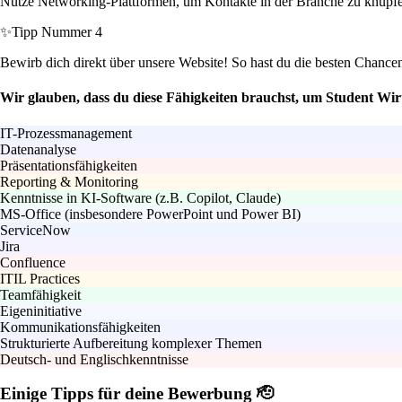
Nutze Networking-Plattformen, um Kontakte in der Branche zu knüpfen.
✨
Tipp Nummer 4
Bewirb dich direkt über unsere Website! So hast du die besten Chancen, 
Wir glauben, dass du diese Fähigkeiten brauchst, um Student Wir
IT-Prozessmanagement
Datenanalyse
Präsentationsfähigkeiten
Reporting & Monitoring
Kenntnisse in KI-Software (z.B. Copilot, Claude)
MS-Office (insbesondere PowerPoint und Power BI)
ServiceNow
Jira
Confluence
ITIL Practices
Teamfähigkeit
Eigeninitiative
Kommunikationsfähigkeiten
Strukturierte Aufbereitung komplexer Themen
Deutsch- und Englischkenntnisse
Einige Tipps für deine Bewerbung 🫡