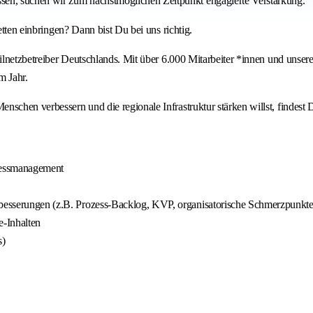
en, suchen wir zum nächstmöglichen Zeitpunkt engagierte Verstärkung.
etten einbringen? Dann bist Du bei uns richtig.
eilnetzbetreiber Deutschlands. Mit über 6.000 Mitarbeiter *innen und unser
m Jahr.
nschen verbessern und die regionale Infrastruktur stärken willst, findest
zessmanagement
erbesserungen (z.B. Prozess-Backlog, KVP, organisatorische Schmerzpunkte
e‐Inhalten
s)