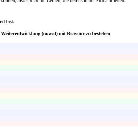
nen, also sprich mit Leuten, die bereits in der Firma arbeiten.
rt bist.
& Weiterentwicklung (m/w/d) mit Bravour zu bestehen