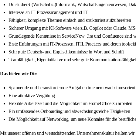
Du studierst (Wirtschafts‐)Informatik, Wirtschaftsingenieurwesen, Data
Interesse an IT‐Prozessmanagement und IT
Fähigkeit, komplexe Themen einfach und strukturiert aufzubereiten
Sicherer Umgang mit KI-Software wie z.B. Copilot oder Claude, MS
Grundlegende Kenntnisse in ServiceNow, Jira und Confluence sind 
Erste Erfahrungen mit IT-Prozessen, ITIL Practices und deren toolsei
Sehr gute Deutsch- und Englischkenntnisse in Wort und Schrift
Teamfähigkeit, Eigeninitiative und sehr gute Kommunikationsfähigkei
Das bieten wir Dir:
Spannende und herausfordernde Aufgaben in einem wachstumsorient
Eine attraktive Vergütung
Flexible Arbeitszeit und die Möglichkeit im HomeOffice zu arbeiten
Ein umfassendes Onboarding und abwechslungsreiche Tätigkeiten
Die Möglichkeit auf Networking, um neue Kontakte für die beruflich
Mit unserer offenen und wertschätzenden Unternehmenskultur heißen wir a