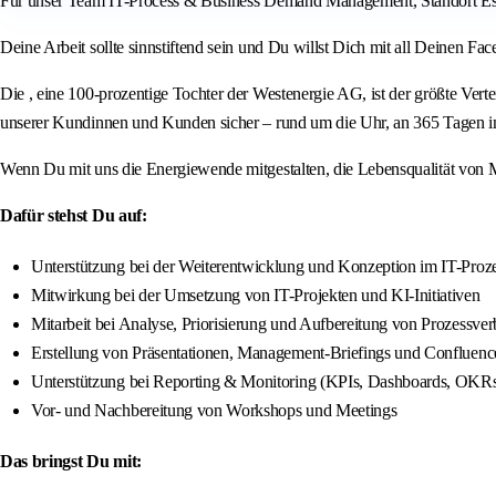
Für unser Team IT-Process & Business Demand Management, Standort Ess
Deine Arbeit sollte sinnstiftend sein und Du willst Dich mit all Deinen Fac
Die , eine 100-prozentige Tochter der Westenergie AG, ist der größte Vert
unserer Kundinnen und Kunden sicher – rund um die Uhr, an 365 Tagen i
Wenn Du mit uns die Energiewende mitgestalten, die Lebensqualität von Me
Dafür stehst Du auf:
Unterstützung bei der Weiterentwicklung und Konzeption im IT-Pro
Mitwirkung bei der Umsetzung von IT-Projekten und KI-Initiativen
Mitarbeit bei Analyse, Priorisierung und Aufbereitung von Prozessv
Erstellung von Präsentationen, Management‐Briefings und Confluenc
Unterstützung bei Reporting & Monitoring (KPIs, Dashboards, OKR
Vor- und Nachbereitung von Workshops und Meetings
Das bringst Du mit: