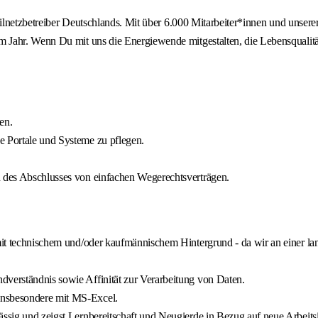
eilnetzbetreiber Deutschlands. Mit über 6.000 Mitarbeiter*innen und unser
Jahr. Wenn Du mit uns die Energiewende mitgestalten, die Lebensqualität 
en.
e Portale und Systeme zu pflegen.
n des Abschlusses von einfachen Wegerechtsverträgen.
 mit technischem und/oder kaufmännischem Hintergrund - da wir an einer lan
dverständnis sowie Affinität zur Verarbeitung von Daten.
insbesondere mit MS-Excel.
ässig und zeigst Lernbereitschaft und Neugierde in Bezug auf neue Arbeitsi