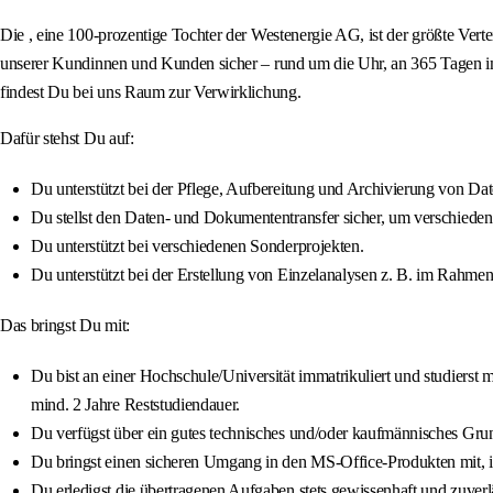
Die , eine 100-prozentige Tochter der Westenergie AG, ist der größte Vert
unserer Kundinnen und Kunden sicher – rund um die Uhr, an 365 Tagen im 
findest Du bei uns Raum zur Verwirklichung.
Dafür stehst Du auf:
Du unterstützt bei der Pflege, Aufbereitung und Archivierung von Dat
Du stellst den Daten- und Dokumententransfer sicher, um verschieden
Du unterstützt bei verschiedenen Sonderprojekten.
Du unterstützt bei der Erstellung von Einzelanalysen z. B. im Rahme
Das bringst Du mit:
Du bist an einer Hochschule/Universität immatrikuliert und studierst
mind. 2 Jahre Reststudiendauer.
Du verfügst über ein gutes technisches und/oder kaufmännisches Grun
Du bringst einen sicheren Umgang in den MS-Office-Produkten mit, 
Du erledigst die übertragenen Aufgaben stets gewissenhaft und zuverl