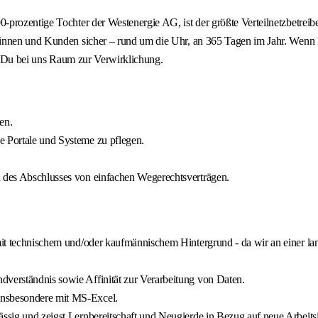
prozentige Tochter der Westenergie AG, ist der größte Verteilnetzbetreib
innen und Kunden sicher – rund um die Uhr, an 365 Tagen im Jahr. Wenn D
st Du bei uns Raum zur Verwirklichung.
en.
e Portale und Systeme zu pflegen.
n des Abschlusses von einfachen Wegerechtsverträgen.
 mit technischem und/oder kaufmännischem Hintergrund - da wir an einer lan
dverständnis sowie Affinität zur Verarbeitung von Daten.
insbesondere mit MS-Excel.
ässig und zeigst Lernbereitschaft und Neugierde in Bezug auf neue Arbeitsi