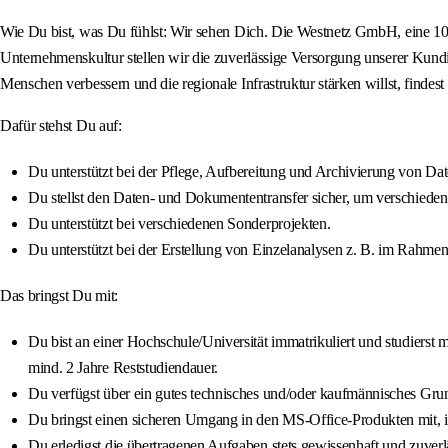
Wie Du bist, was Du fühlst: Wir sehen Dich. Die Westnetz GmbH, eine 100-
Unternehmenskultur stellen wir die zuverlässige Versorgung unserer Kund
Menschen verbessern und die regionale Infrastruktur stärken willst, finde
Dafür stehst Du auf:
Du unterstützt bei der Pflege, Aufbereitung und Archivierung von Dat
Du stellst den Daten- und Dokumententransfer sicher, um verschieden
Du unterstützt bei verschiedenen Sonderprojekten.
Du unterstützt bei der Erstellung von Einzelanalysen z. B. im Rahme
Das bringst Du mit:
Du bist an einer Hochschule/Universität immatrikuliert und studierst
mind. 2 Jahre Reststudiendauer.
Du verfügst über ein gutes technisches und/oder kaufmännisches Grun
Du bringst einen sicheren Umgang in den MS-Office-Produkten mit, 
Du erledigst die übertragenen Aufgaben stets gewissenhaft und zuverl