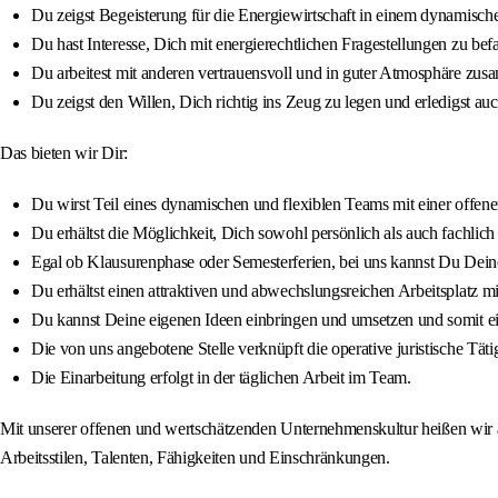
Du zeigst Begeisterung für die Energiewirtschaft in einem dynamische
Du hast Interesse, Dich mit energierechtlichen Fragestellungen zu b
Du arbeitest mit anderen vertrauensvoll und in guter Atmosphäre zu
Du zeigst den Willen, Dich richtig ins Zeug zu legen und erledigst
Das bieten wir Dir:
Du wirst Teil eines dynamischen und flexiblen Teams mit einer offen
Du erhältst die Möglichkeit, Dich sowohl persönlich als auch fachli
Egal ob Klausurenphase oder Semesterferien, bei uns kannst Du Deine 
Du erhältst einen attraktiven und abwechslungsreichen Arbeitsplatz 
Du kannst Deine eigenen Ideen einbringen und umsetzen und somit e
Die von uns angebotene Stelle verknüpft die operative juristische Tä
Die Einarbeitung erfolgt in der täglichen Arbeit im Team.
Mit unserer offenen und wertschätzenden Unternehmenskultur heißen wir a
Arbeitsstilen, Talenten, Fähigkeiten und Einschränkungen.