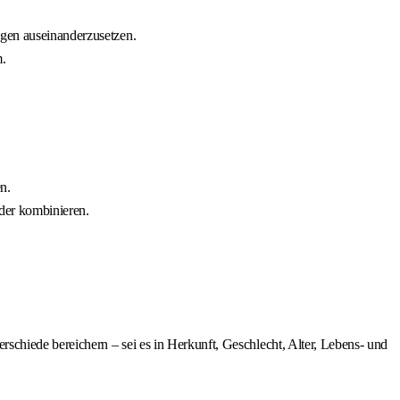
ngen auseinanderzusetzen.
m.
n.
nder kombinieren.
chiede bereichern – sei es in Herkunft, Geschlecht, Alter, Lebens- und