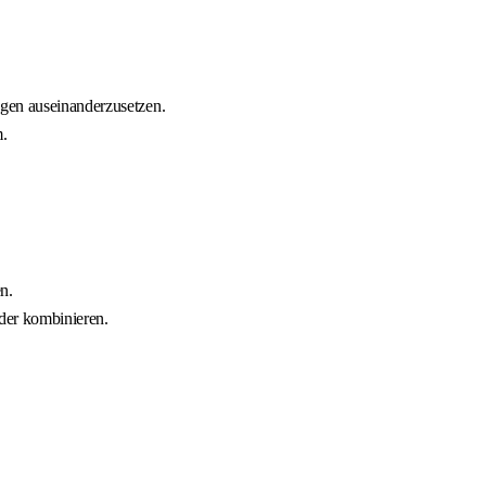
ngen auseinanderzusetzen.
m.
n.
nder kombinieren.