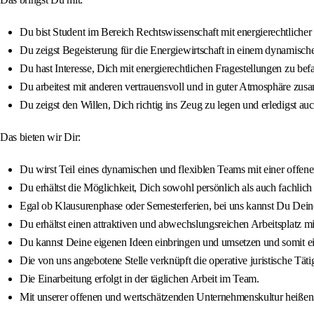
Du bist Student im Bereich Rechtswissenschaft mit energierechtlicher
Du zeigst Begeisterung für die Energiewirtschaft in einem dynamische
Du hast Interesse, Dich mit energierechtlichen Fragestellungen zu b
Du arbeitest mit anderen vertrauensvoll und in guter Atmosphäre zu
Du zeigst den Willen, Dich richtig ins Zeug zu legen und erledigst
Das bieten wir Dir:
Du wirst Teil eines dynamischen und flexiblen Teams mit einer offen
Du erhältst die Möglichkeit, Dich sowohl persönlich als auch fachli
Egal ob Klausurenphase oder Semesterferien, bei uns kannst Du Deine 
Du erhältst einen attraktiven und abwechslungsreichen Arbeitsplatz 
Du kannst Deine eigenen Ideen einbringen und umsetzen und somit e
Die von uns angebotene Stelle verknüpft die operative juristische Tä
Die Einarbeitung erfolgt in der täglichen Arbeit im Team.
Mit unserer offenen und wertschätzenden Unternehmenskultur heiße