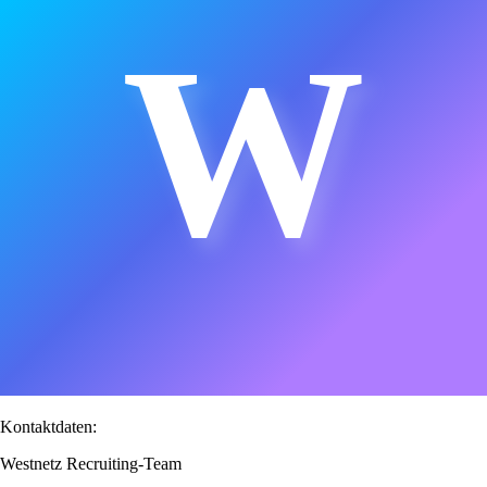
W
Kontaktdaten:
Westnetz Recruiting-Team