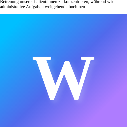
Betreuung unserer Patient:innen zu konzentrieren, während wir
administrative Aufgaben weitgehend abnehmen.
W