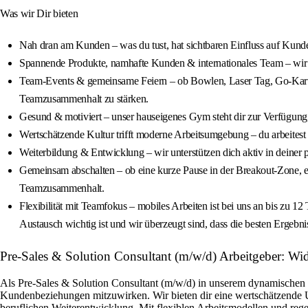
Was wir Dir bieten
Nah dran am Kunden – was du tust, hat sichtbaren Einfluss auf Ku
Spannende Produkte, namhafte Kunden & internationales Team – wir 
Team‑Events & gemeinsame Feiern – ob Bowlen, Laser Tag, Go‑Kart,
Teamzusammenhalt zu stärken.
Gesund & motiviert – unser hauseigenes Gym steht dir zur Verfügung
Wertschätzende Kultur trifft moderne Arbeitsumgebung – du arbeitest
Weiterbildung & Entwicklung – wir unterstützen dich aktiv in deiner 
Gemeinsam abschalten – ob eine kurze Pause in der Breakout‑Zone, e
Teamzusammenhalt.
Flexibilität mit Teamfokus – mobiles Arbeiten ist bei uns an bis zu 12 
Austausch wichtig ist und wir überzeugt sind, dass die besten Ergebn
Pre-Sales & Solution Consultant (m/w/d) Arbeitgeber: 
Als Pre-Sales & Solution Consultant (m/w/d) in unserem dynamischen 
Kundenbeziehungen mitzuwirken. Wir bieten dir eine wertschätzende U
beruflichen Weiterentwicklung. Mit flexiblen Arbeitsmodellen und reg