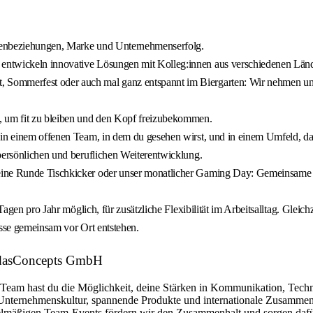
ndenbeziehungen, Marke und Unternehmenserfolg.
entwickeln innovative Lösungen mit Kolleg:innen aus verschiedenen Län
 Sommerfest oder auch mal ganz entspannt im Biergarten: Wir nehmen uns
, um fit zu bleiben und den Kopf freizubekommen.
 in einem offenen Team, in dem du gesehen wirst, und in einem Umfeld, da
persönlichen und beruflichen Weiterentwicklung.
ine Runde Tischkicker oder unser monatlicher Gaming Day: Gemeinsame Akt
Tagen pro Jahr möglich, für zusätzliche Flexibilität im Arbeitsalltag. Gleich
isse gemeinsam vor Ort entstehen.
WidasConcepts GmbH
Team hast du die Möglichkeit, deine Stärken in Kommunikation, Techn
nternehmenskultur, spannende Produkte und internationale Zusammenar
elmäßigen Team-Events fördern wir den Zusammenhalt und sorgen dafür,