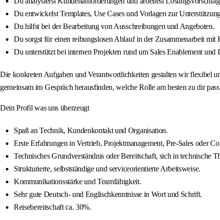
Du analysierst Kundenanforderungen und arbeitest Lösungsvorschläg
Du entwickelst Templates, Use Cases und Vorlagen zur Unterstützun
Du hilfst bei der Bearbeitung von Ausschreibungen und Angeboten.
Du sorgst für einen reibungslosen Ablauf in der Zusammenarbeit mit
Du unterstützt bei internen Projekten rund um Sales Enablement und 
Die konkreten Aufgaben und Verantwortlichkeiten gestalten wir flexibel un
gemeinsam im Gespräch herausfinden, welche Rolle am besten zu dir passt
Dein Profil was uns überzeugt
Spaß an Technik, Kundenkontakt und Organisation.
Erste Erfahrungen in Vertrieb, Projektmanagement, Pre‑Sales oder Co
Technisches Grundverständnis oder Bereitschaft, sich in technische T
Strukturierte, selbstständige und serviceorientierte Arbeitsweise.
Kommunikationsstärke und Teamfähigkeit.
Sehr gute Deutsch‑ und Englischkenntnisse in Wort und Schrift.
Reisebereitschaft ca. 30%.