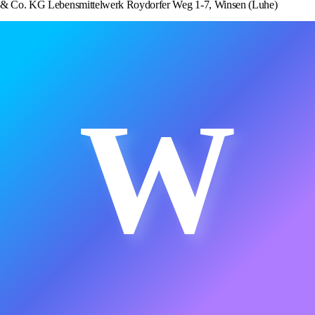
& Co. KG Lebensmittelwerk Roydorfer Weg 1-7, Winsen (Luhe)
W