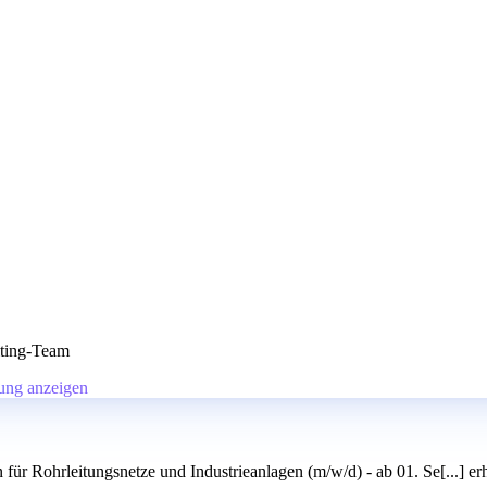
iting-Team
ung anzeigen
r Rohrleitungsnetze und Industrieanlagen (m/w/d) - ab 01. Se[...] erh