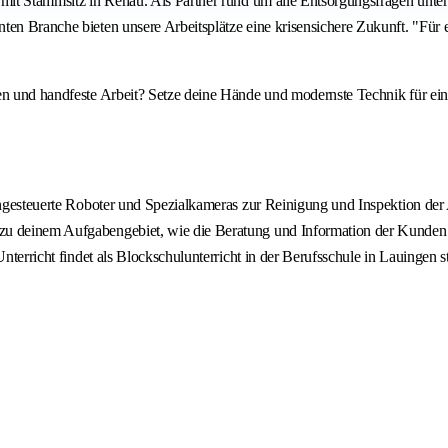
n mit Stammsitz in Rehau. Als Partner rund um alle Entsorgungsfragen un
nten Branche bieten unsere Arbeitsplätze eine krisensichere Zukunft. "Fü
en und handfeste Arbeit? Setze deine Hände und modernste Technik für ein
ferngesteuerte Roboter und Spezialkameras zur Reinigung und Inspektion d
u deinem Aufgabengebiet, wie die Beratung und Information der Kunden übe
nterricht findet als Blockschulunterricht in der Berufsschule in Lauingen st