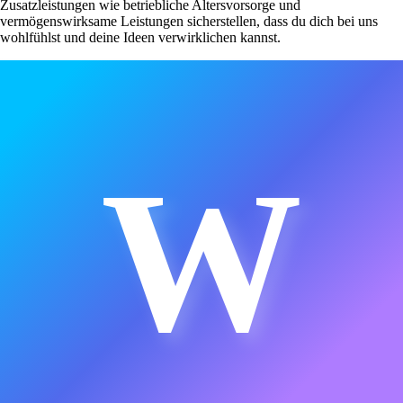
Zusatzleistungen wie betriebliche Altersvorsorge und
vermögenswirksame Leistungen sicherstellen, dass du dich bei uns
wohlfühlst und deine Ideen verwirklichen kannst.
W