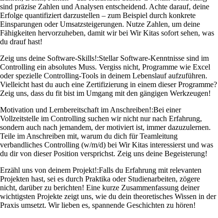
sind präzise Zahlen und Analysen entscheidend. Achte darauf, deine
Erfolge quantifiziert darzustellen – zum Beispiel durch konkrete
Einsparungen oder Umsatzsteigerungen. Nutze Zahlen, um deine
Fähigkeiten hervorzuheben, damit wir bei Wir Kitas sofort sehen, was
du drauf hast!
Zeig uns deine Software-Skills!:
Stellar Software-Kenntnisse sind im
Controlling ein absolutes Muss. Vergiss nicht, Programme wie Excel
oder spezielle Controlling-Tools in deinem Lebenslauf aufzuführen.
Vielleicht hast du auch eine Zertifizierung in einem dieser Programme?
Zeig uns, dass du fit bist im Umgang mit den gängigen Werkzeugen!
Motivation und Lernbereitschaft im Anschreiben!:
Bei einer
Vollzeitstelle im Controlling suchen wir nicht nur nach Erfahrung,
sondern auch nach jemandem, der motiviert ist, immer dazuzulernen.
Teile im Anschreiben mit, warum du dich für Teamleitung
verbandliches Controlling (w/m/d) bei Wir Kitas interessierst und was
du dir von dieser Position versprichst. Zeig uns deine Begeisterung!
Erzähl uns von deinem Projekt!:
Falls du Erfahrung mit relevanten
Projekten hast, sei es durch Praktika oder Studienarbeiten, zögere
nicht, darüber zu berichten! Eine kurze Zusammenfassung deiner
wichtigsten Projekte zeigt uns, wie du dein theoretisches Wissen in der
Praxis umsetzt. Wir lieben es, spannende Geschichten zu hören!