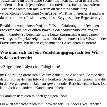
Vollzeitstelle im Controlling suchen wir nicht nur nach Erfahrung,
sondern auch nach jemandem, der motiviert ist, immer dazuzulernen.
Teile im Anschreiben mit, warum du dich für Teamleitung
verbandliches Controlling (w/m/d) bei Wir Kitas interessierst und was
du dir von dieser Position versprichst. Zeig uns deine Begeisterung!
Erzähl uns von deinem Projekt!:
Falls du Erfahrung mit relevanten
Projekten hast, sei es durch Praktika oder Studienarbeiten, zögere
nicht, darüber zu berichten! Eine kurze Zusammenfassung deiner
wichtigsten Projekte zeigt uns, wie du dein theoretisches Wissen in der
Praxis umsetzt. Wir lieben es, spannende Geschichten zu hören!
Wie man sich auf ein Vorstellungsgespräch bei Wir
Kitas vorbereitet
✨
Zeige deine analytischen Fähigkeiten!
Im Controlling dreht sich alles um Zahlen und Analysen. Bereite dich
darauf vor, in deinem Interview konkrete Beispiele zu nennen, wie du
in der Vergangenheit Daten ausgewertet oder Berichte erstellt hast. Das
kann dich von anderen Kandidaten abheben!
✨
Familiarisiere dich mit den gängigen Tools
Du wirst wahrscheinlich mit Software wie SAP oder Excel arbeiten