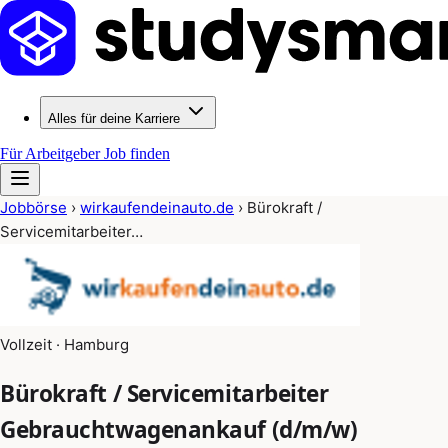
Alles für deine Karriere
Für Arbeitgeber
Job finden
Jobbörse
›
wirkaufendeinauto.de
›
Bürokraft /
Servicemitarbeiter…
Vollzeit · Hamburg
Bürokraft / Servicemitarbeiter
Gebrauchtwagenankauf (d/m/w)